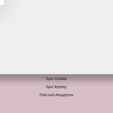
ΕΞΥΠΗΡΕΤΗΣΗ
Επικοινωνία
Τρόποι Πληρωμής
Τρόποι Αποστολής
Όροι Επιστροφής
Όροι Cookies
Όροι Χρήσης
Πολιτική Απορρήτου