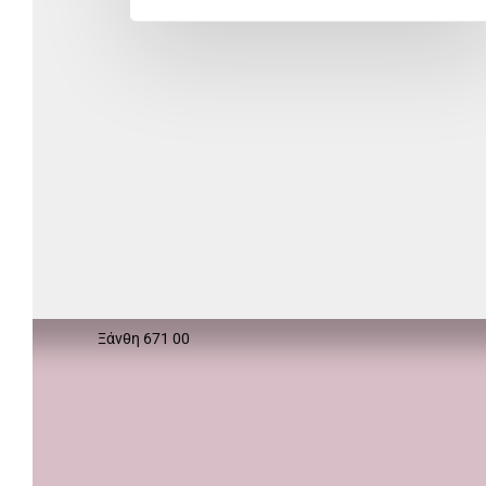
ΒΡΕΙΤΕ ΜΑΣ
info@treatmewell.gr
ΔΕ-ΠΑ 08:30-14:30
Τηλ. : +30 6970 323 795
Ανατολικής Θράκης 11-13
Ξάνθη 671 00