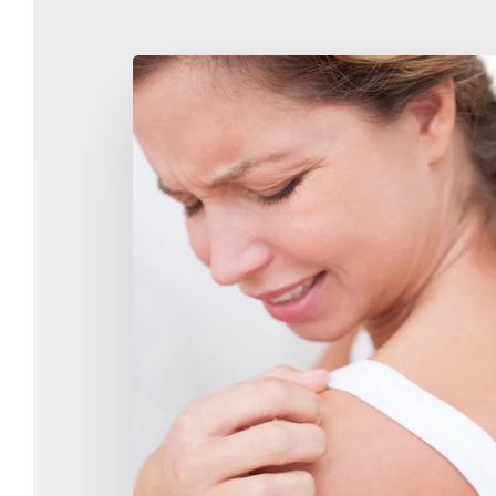
Parabens,
αυτός ο
άγνωστος/
γνωστός
εχθρός…