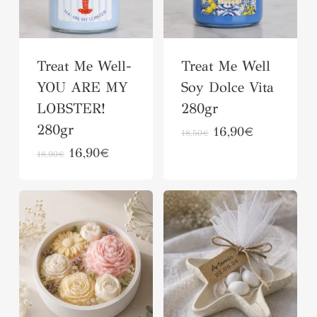
Οι
επιλογές
επιλογές
μπορούν
μπορούν
να
Treat Me Well-
Treat Me Well
να
επιλεγούν
YOU ARE MY
Soy Dolce Vita
επιλεγούν
στη
LOBSTER!
280gr
στη
σελίδα
280gr
Original
Αυτό
Η
16,90
€
18,50
€
σελίδα
του
price
τρέχουσα
Original
Αυτό
Η
16,90
€
το
18,90
€
του
προϊόντος
was:
τιμή
price
τρέχουσα
το
προϊόν
18,50€.
είναι:
προϊόντος
was:
τιμή
16,90€.
προϊόν
18,90€.
είναι:
έχει
16,90€.
έχει
πολλαπλές
πολλαπλές
παραλλαγές.
παραλλαγές.
Οι
Οι
επιλογές
επιλογές
μπορούν