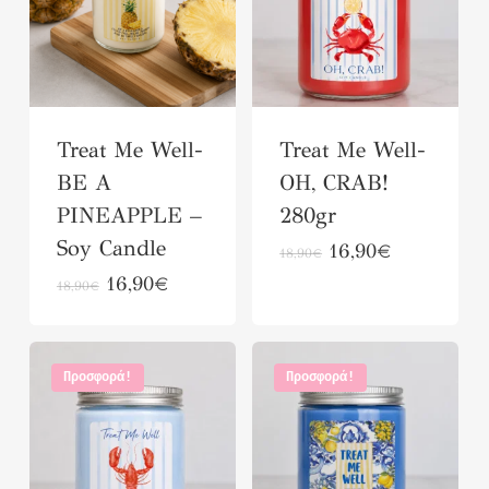
Treat Me Well-
Treat Me Well-
BE A
OH, CRAB!
PINEAPPLE –
280gr
Soy Candle
Original
Αυτό
Η
16,90
€
18,90
€
price
τρέχουσα
Original
Αυτό
Η
16,90
€
το
18,90
€
was:
τιμή
price
τρέχουσα
το
προϊόν
18,90€.
είναι:
was:
τιμή
16,90€.
προϊόν
18,90€.
είναι:
έχει
16,90€.
Προσφορά!
Προσφορά!
έχει
πολλαπλές
πολλαπλές
παραλλαγές.
παραλλαγές.
Οι