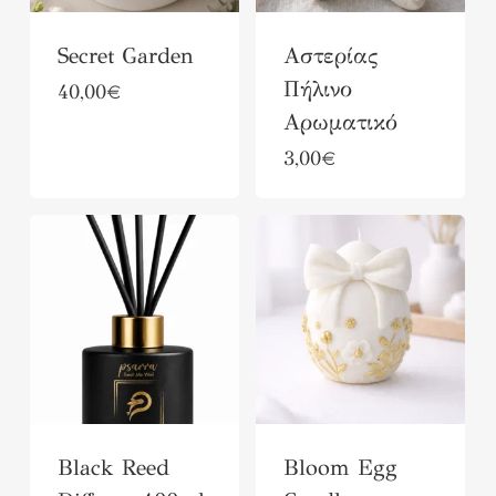
μπορούν
να
Secret Garden
Aστερίας
να
επιλεγούν
Πήλινο
40,00
€
επιλεγούν
στη
Αρωματικό
στη
σελίδα
Αυτό
3,00
€
σελίδα
του
το
του
προϊόντος
προϊόν
προϊόντος
έχει
πολλαπλές
παραλλαγές.
Οι
επιλογές
μπορούν
Black Reed
Bloom Egg
να