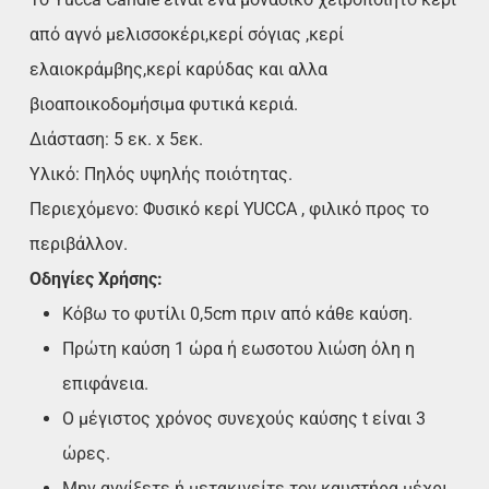
από αγνό μελισσοκέρι,κερί σόγιας ,κερί
ελαιοκράμβης,κερί καρύδας και αλλα
βιοαποικοδομήσιμα φυτικά κεριά.
Διάσταση: 5 εκ. x 5εκ.
Υλικό: Πηλός υψηλής ποιότητας.
Περιεχόμενο: Φυσικό κερί YUCCA , φιλικό προς το
περιβάλλον.
Οδηγίες Χρήσης:
Κόβω το φυτίλι 0,5cm πριν από κάθε καύση.
Πρώτη καύση 1 ώρα ή εωσοτου λιώση όλη η
επιφάνεια.
Ο μέγιστος χρόνος συνεχούς καύσης t είναι 3
ώρες.
Μην αγγίξετε ή μετακινείτε τον καυστήρα μέχρι