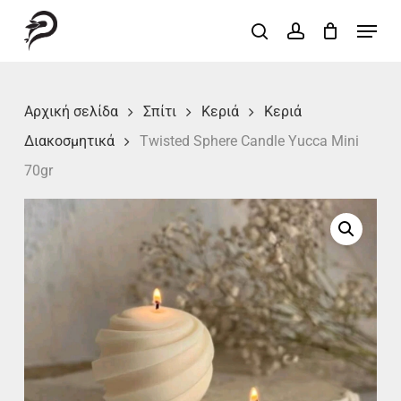
Skip
Menu
search
account
to
Close
main
Menu
content
Αρχική σελίδα
Σπίτι
Κεριά
Κεριά
Διακοσμητικά
Twisted Sphere Candle Yucca Mini
70gr