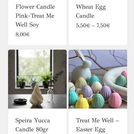
Flower Candle
Wheat Egg
Pink-Treat Me
Candle
Well Soy
Αυτό
Price
5,50
€
–
7,50
€
range:
Αυτό
8,00
€
το
5,50€
το
προϊόν
through
7,50€
προϊόν
έχει
έχει
πολλαπλές
πολλαπλές
παραλλαγές.
παραλλαγές.
Οι
Οι
επιλογές
επιλογές
μπορούν
μπορούν
να
Speira Yucca
Treat Me Well –
να
επιλεγούν
Candle 80gr
Easter Egg
επιλεγούν
στη