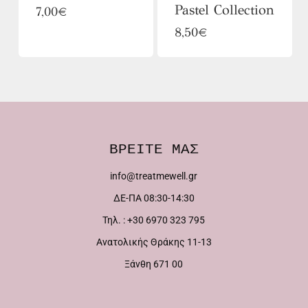
Pastel Collection
Αυτό
7,00
€
στη
σελίδα
Αυτό
το
8,50
€
σελίδα
του
το
προϊόν
του
προϊόντος
προϊόν
έχει
προϊόντος
έχει
πολλαπλές
πολλαπλές
παραλλαγές.
παραλλαγές.
Οι
ΒΡΕΙΤΕ ΜΑΣ
Οι
επιλογές
info@treatmewell.gr
επιλογές
μπορούν
ΔΕ-ΠΑ 08:30-14:30
μπορούν
να
Τηλ. : +30 6970 323 795
να
επιλεγούν
Ανατολικής Θράκης 11-13
επιλεγούν
στη
Ξάνθη 671 00
στη
σελίδα
σελίδα
του