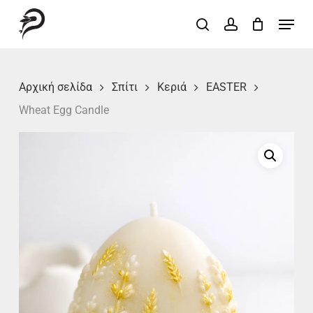
Skip
Menu
search
account
to
Close
main
Menu
content
Αρχική σελίδα
Σπίτι
Κεριά
EASTER
Wheat Egg Candle