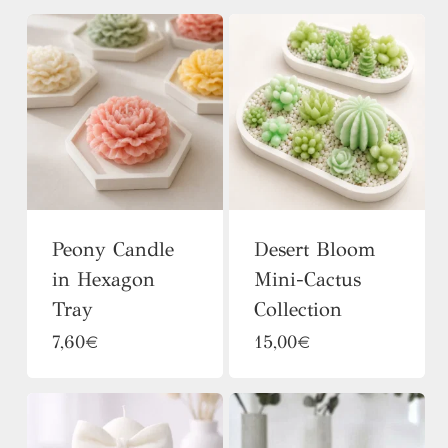
Peony Candle
Desert Bloom
in Hexagon
Mini-Cactus
Tray
Collection
Αυτό
Αυτό
7,60
€
15,00
€
το
το
προϊόν
προϊόν
έχει
έχει