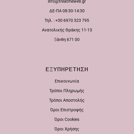
info@treatmewell.gr
επιλογές
επιλογές
ΔΕ-ΠΑ 08:30-14:30
μπορούν
μπορούν
Τηλ. : +30 6970 323 795
να
να
Ανατολικής Θράκης 11-13
επιλεγούν
επιλεγούν
Ξάνθη 671 00
στη
στη
σελίδα
σελίδα
του
του
ΕΞΥΠΗΡΕΤΗΣΗ
προϊόντος
προϊόντος
Επικοινωνία
Τρόποι Πληρωμής
Τρόποι Αποστολής
Όροι Επιστροφής
Όροι Cookies
Όροι Χρήσης