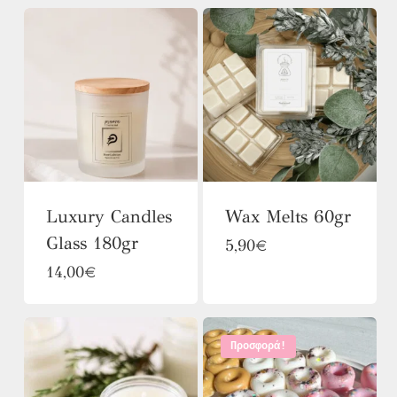
Luxury Candles
Wax Melts 60gr
Glass 180gr
Αυτό
5,90
€
Αυτό
14,00
€
το
το
προϊόν
προϊόν
έχει
Προσφορά!
έχει
πολλαπλές
πολλαπλές
παραλλαγές.