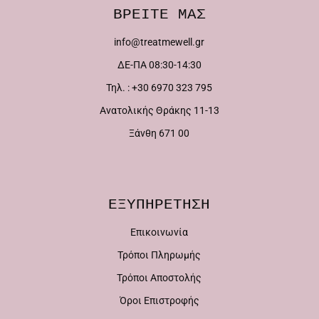
παραλλαγές.
μπορούν
ΒΡΕΙΤΕ ΜΑΣ
Οι
να
info@treatmewell.gr
επιλογές
επιλεγούν
ΔΕ-ΠΑ 08:30-14:30
μπορούν
στη
Τηλ. : +30 6970 323 795
να
σελίδα
Ανατολικής Θράκης 11-13
επιλεγούν
του
Ξάνθη 671 00
στη
προϊόντος
σελίδα
του
ΕΞΥΠΗΡΕΤΗΣΗ
προϊόντος
Επικοινωνία
Τρόποι Πληρωμής
Τρόποι Αποστολής
Όροι Επιστροφής