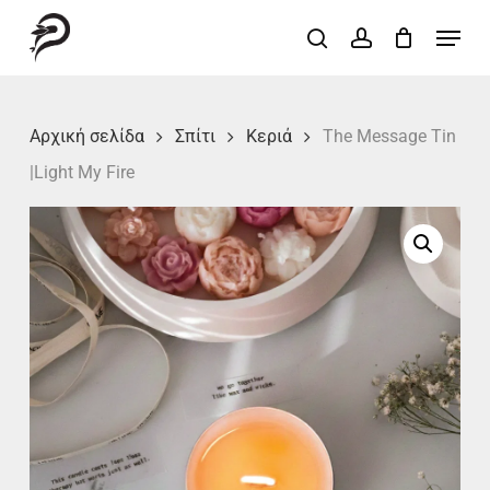
Skip
Menu
search
account
to
Close
main
Menu
content
Αρχική σελίδα
Σπίτι
Κεριά
The Message Tin
|Light My Fire