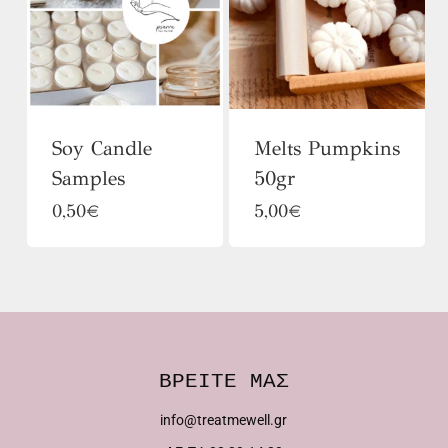
επιλογές
μπορούν
να
επιλεγούν
Soy Candle
Melts Pumpkins
στη
Samples
50gr
σελίδα
Αυτό
0,50
€
5,00
€
του
το
προϊόντος
προϊόν
έχει
πολλαπλές
παραλλαγές.
ΒΡΕΙΤΕ ΜΑΣ
Οι
info@treatmewell.gr
επιλογές