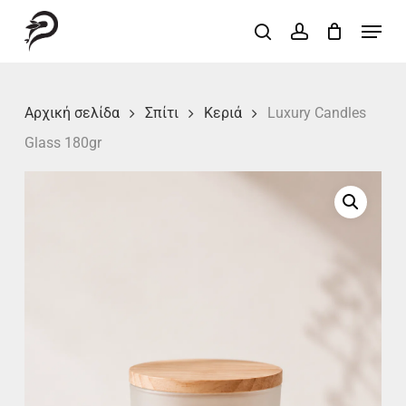
Skip
Menu
search
account
to
Close
main
Menu
content
Αρχική σελίδα
Σπίτι
Κεριά
Luxury Candles
Glass 180gr