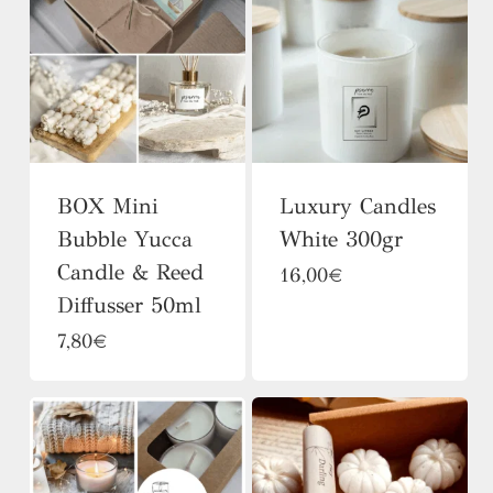
BOX Mini
Luxury Candles
Bubble Yucca
White 300gr
Candle & Reed
Αυτό
16,00
€
Diffusser 50ml
το
7,80
€
προϊόν
έχει
πολλαπλές
παραλλαγές.
Οι