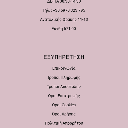
ΔΕ-ΠΑ 08:30-14:30
μπορούν
Τηλ. : +30 6970 323 795
να
Ανατολικής Θράκης 11-13
επιλεγούν
Ξάνθη 671 00
στη
σελίδα
του
ΕΞΥΠΗΡΕΤΗΣΗ
προϊόντος
Επικοινωνία
Τρόποι Πληρωμής
Τρόποι Αποστολής
Όροι Επιστροφής
Όροι Cookies
Όροι Χρήσης
Πολιτική Απορρήτου