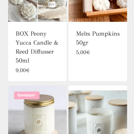
BOX Peony
Melts Pumpkins
Yucca Candle &
50gr
Reed Diffusser
Αυτό
5,00
€
50ml
το
9,00
€
προϊόν
έχει
πολλαπλές
Προσφορά!
παραλλαγές.
Οι
επιλογές
μπορούν