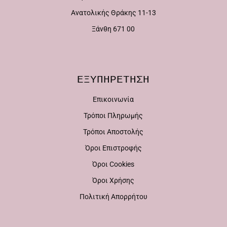
να
επιλεγούν
Ανατολικής Θράκης 11-13
επιλεγούν
στη
Ξάνθη 671 00
στη
σελίδα
σελίδα
του
του
προϊόντος
ΕΞΥΠΗΡΕΤΗΣΗ
προϊόντος
Επικοινωνία
Τρόποι Πληρωμής
Τρόποι Αποστολής
Όροι Επιστροφής
Όροι Cookies
Όροι Χρήσης
Πολιτική Απορρήτου