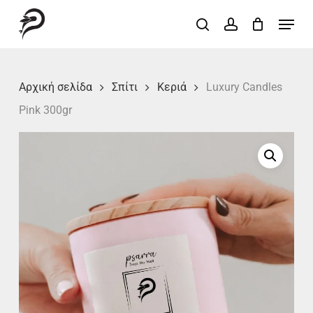
Skip
Menu
search
account
to
Close
main
Menu
content
Αρχική σελίδα
Σπίτι
Κεριά
Luxury Candles
Pink 300gr