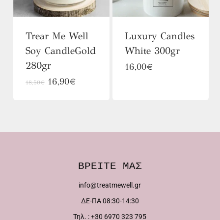
να
επιλεγούν
Trear Me Well
Luxury Candles
στη
Soy CandleGold
White 300gr
σελίδα
280gr
Αυτό
16,00
€
του
Original
Αυτό
Η
16,90
€
το
18,50
€
προϊόντος
price
τρέχουσα
το
προϊόν
was:
τιμή
προϊόν
έχει
18,50€.
είναι:
16,90€.
έχει
πολλαπλές
πολλαπλές
παραλλαγές.
παραλλαγές.
Οι
ΒΡΕΙΤΕ ΜΑΣ
Οι
επιλογές
info@treatmewell.gr
επιλογές
μπορούν
ΔΕ-ΠΑ 08:30-14:30
μπορούν
να
Τηλ. : +30 6970 323 795