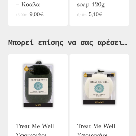
– Κοαλα
soap 120g
επιλεγούν
Original
Η
Original
Η
9,00
€
5,10
€
στη
15,00
€
6,10
€
price
τρέχουσα
price
τρέχουσα
σελίδα
was:
τιμή
was:
τιμή
του
15,00€.
είναι:
6,10€.
είναι:
9,00€.
5,10€.
Μπορεί επίσης να σας αρέσει…
προϊόντος
Treat Me Well
Treat Me Well
Σφουγγάρι
Σφουγγάρι