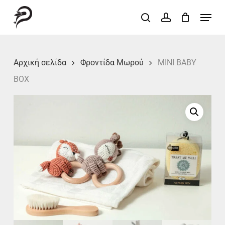
Skip
Menu
search
account
to
Close
main
Menu
content
Αρχική σελίδα
Φροντίδα Μωρού
MINI BABY
BOX