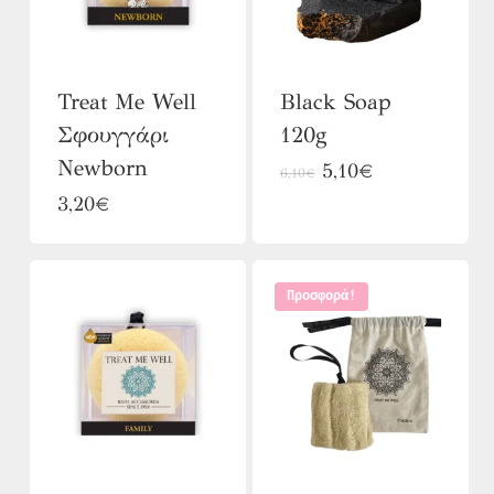
Treat Me Well
Black Soap
Σφουγγάρι
120g
Newborn
Original
Η
5,10
€
6,10
€
price
τρέχουσα
3,20
€
was:
τιμή
6,10€.
είναι:
5,10€.
Προσφορά!