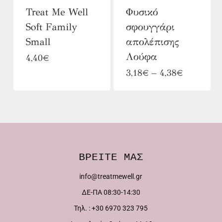
Treat Me Well
Φυσικό
Soft Family
σφουγγάρι
Small
απολέπισης
Λούφα
Αυτό
4,40
€
Αυτό
Price
το
3,18
€
–
4,38
€
range:
το
προϊόν
3,18€
προϊόν
έχει
through
4,38€
έχει
πολλαπλές
πολλαπλές
παραλλαγές.
παραλλαγές.
Οι
ΒΡΕΙΤΕ ΜΑΣ
Οι
επιλογές
info@treatmewell.gr
επιλογές
μπορούν
ΔΕ-ΠΑ 08:30-14:30
μπορούν
να
Τηλ. : +30 6970 323 795
να
επιλεγούν