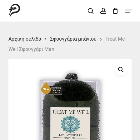
Skip
Menu
search
account
to
Close
main
Menu
content
Αρχική σελίδα
Σφουγγάρια μπάνιου
Treat Me
Well Σφουγγάρι Man