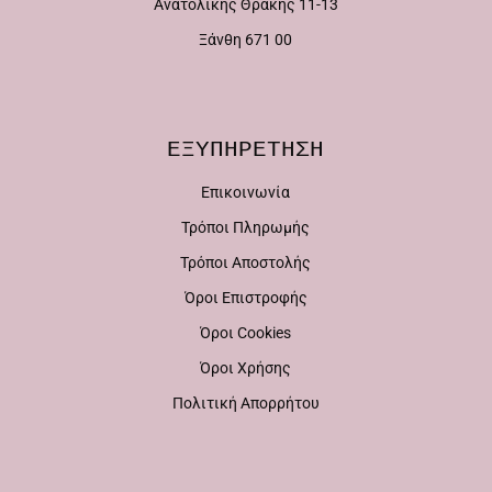
Ανατολικής Θράκης 11-13
επιλεγούν
στη
Ξάνθη 671 00
στη
σελίδα
σελίδα
του
του
προϊόντος
ΕΞΥΠΗΡΕΤΗΣΗ
προϊόντος
Επικοινωνία
Τρόποι Πληρωμής
Τρόποι Αποστολής
Όροι Επιστροφής
Όροι Cookies
Όροι Χρήσης
Πολιτική Απορρήτου