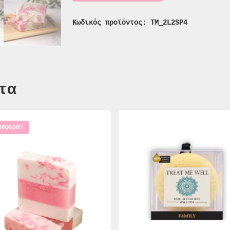
Κωδικός προϊόντος:
TM_2L2SP4
τα
οσφορά!