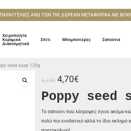
 ΠΑΡΑΓΓΕΛΙΕΣ ΑΝΩ ΤΩΝ 70€ ΔΩΡΕΑΝ ΜΕΤΑΦΟΡΙΚΑ ME ΒΟ
Χειροποίητα
Κεραμικά
Σπίτι
Μπομπονιέρες
Σαπούνια
Διακοσμητικά
ppy seed soap 120g
Original
Η
4,70
€
6,10
€
price
τρέχουσα
Poppy seed 
was:
τιμή
6,10€.
είναι:
4,70€.
Το σαπούνι που λάτρεψες έγινε ακόμα κ
πολύ πιο ενυδατικό αλλά το ίδιο σκληρό 
πορτοκαλιού!