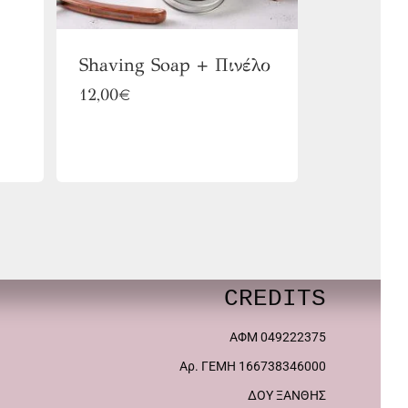
Shaving Soap + Πινέλο
12,00
€
CREDITS
ΑΦΜ 049222375
Αρ. ΓΕΜΗ 166738346000
ΔΟΥ ΞΑΝΘΗΣ