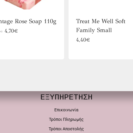
ntage Rose Soap 110g
Treat Me Well Soft
Family Small
Original
Η
4,70
€
5
€
price
τρέχουσα
Αυτό
4,40
€
was:
τιμή
το
4,95€.
είναι:
4,70€.
προϊόν
έχει
πολλαπλές
παραλλαγές.
ΕΞΥΠΗΡΕΤΗΣΗ
Οι
επιλογές
Επικοινωνία
μπορούν
Τρόποι Πληρωμής
να
Τρόποι Αποστολής