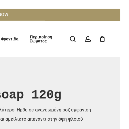
ΧΝΟW
Περιποίηση
search
account
Φροντίδα
Σώματος
soap 120g
αλύτερο! Ηρθε σε ανανεωμένη ροζ εμφάνιση
και αμείλικτο απέναντι στην όψη φλοιού