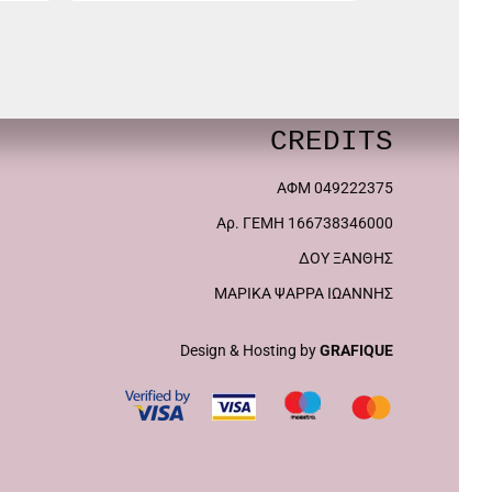
6,00€.
είναι:
3,30€.
έχει
πολλαπλές
παραλλαγές.
CREDITS
Οι
επιλογές
ΑΦΜ 049222375
μπορούν
Αρ. ΓΕΜΗ 166738346000
να
ΔΟΥ ΞΑΝΘΗΣ
επιλεγούν
ΜΑΡΙΚΑ ΨΑΡΡΑ ΙΩΑΝΝΗΣ
στη
σελίδα
Design & Hosting by
GRAFIQUE
του
προϊόντος