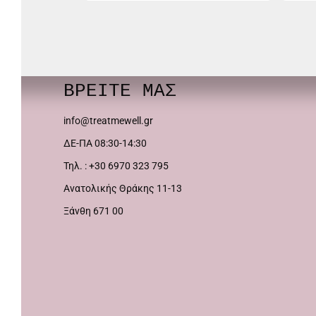
προϊόν
έχει
πολλαπλές
παραλλαγές.
ΒΡΕΙΤΕ ΜΑΣ
Οι
info@treatmewell.gr
επιλογές
ΔΕ-ΠΑ 08:30-14:30
μπορούν
Τηλ. : +30 6970 323 795
να
Ανατολικής Θράκης 11-13
επιλεγούν
Ξάνθη 671 00
στη
σελίδα
του
προϊόντος