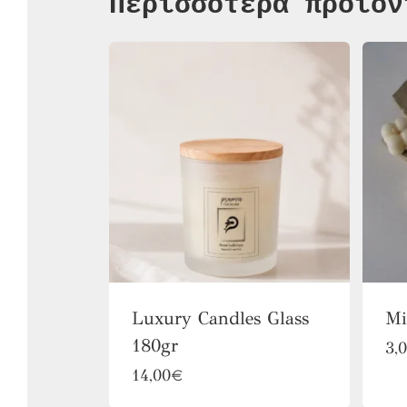
Περισσότερα προϊόν
Luxury Candles Glass
Mi
180gr
3,
Αυτό
14,00
€
το