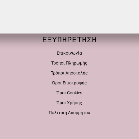
προϊόν
έχει
έχει
πολλαπλές
πολλαπλές
παραλλαγές.
παραλλαγές.
ΕΞΥΠΗΡΕΤΗΣΗ
Οι
Οι
επιλογές
Επικοινωνία
επιλογές
μπορούν
Τρόποι Πληρωμής
μπορούν
να
Τρόποι Αποστολής
να
επιλεγούν
Όροι Επιστροφής
επιλεγούν
στη
Όροι Cookies
στη
σελίδα
Όροι Χρήσης
σελίδα
του
Πολιτική Απορρήτου
του
προϊόντος
προϊόντος