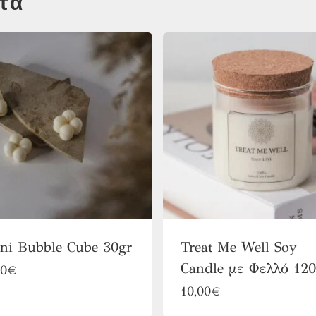
τα
ni Bubble Cube 30gr
Treat Me Well Soy
Candle με Φελλό 12
Αυτό
00
€
Αυτό
το
10,00
€
το
προϊόν