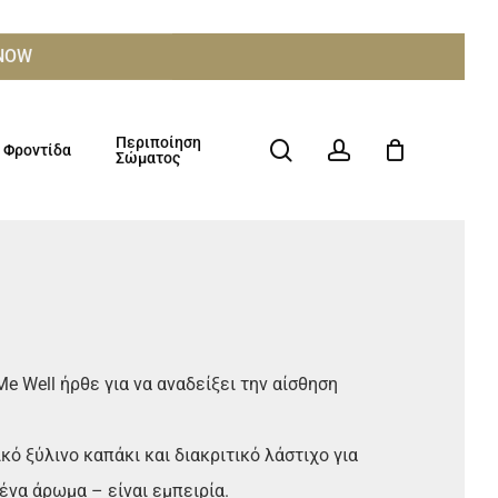
ΧΝΟW
Περιποίηση
search
account
Φροντίδα
Σώματος
Me Well ήρθε για να αναδείξει την αίσθηση
κό ξύλινο καπάκι και διακριτικό λάστιχο για
ένα άρωμα – είναι εμπειρία.