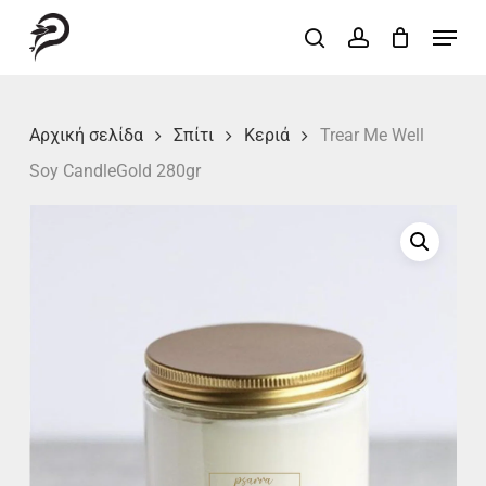
Skip
Menu
search
account
to
Close
main
Menu
content
Αρχική σελίδα
Σπίτι
Κεριά
Trear Me Well
Soy CandleGold 280gr