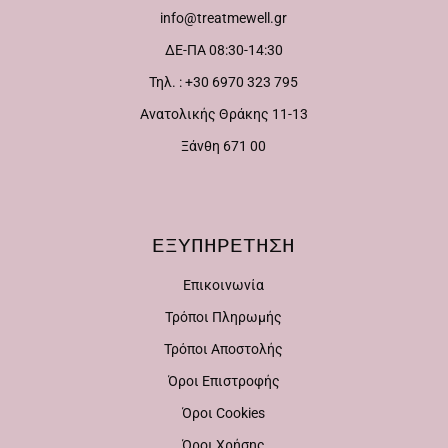
info@treatmewell.gr
επιλογές
επιλογές
ΔΕ-ΠΑ 08:30-14:30
μπορούν
μπορούν
Τηλ. : +30 6970 323 795
να
να
Ανατολικής Θράκης 11-13
επιλεγούν
επιλεγούν
Ξάνθη 671 00
στη
στη
σελίδα
σελίδα
του
του
ΕΞΥΠΗΡΕΤΗΣΗ
προϊόντος
προϊόντος
Επικοινωνία
Τρόποι Πληρωμής
Τρόποι Αποστολής
Όροι Επιστροφής
Όροι Cookies
Όροι Χρήσης