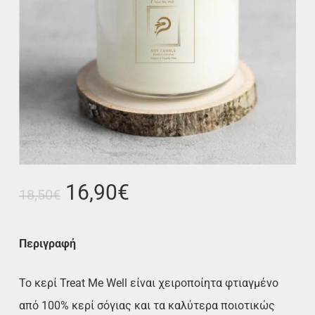
Original
Η
16,90
€
18,50
€
price
τρέχουσα
was:
τιμή
Περιγραφή
18,50€.
είναι:
16,90€.
Το κερί Treat Me Well είναι χειροποίητα φτιαγμένο
από 100% κερί σόγιας και τα καλύτερα ποιοτικώς