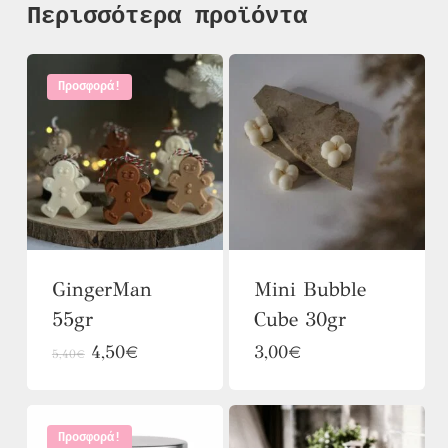
Περισσότερα προϊόντα
Προσφορά!
GingerMan
Mini Bubble
55gr
Cube 30gr
Αυτό
Original
Αυτό
Η
4,50
€
3,00
€
5,40
€
price
τρέχουσα
το
το
was:
τιμή
προϊόν
προϊόν
5,40€.
είναι:
4,50€.
Προσφορά!
έχει
έχει