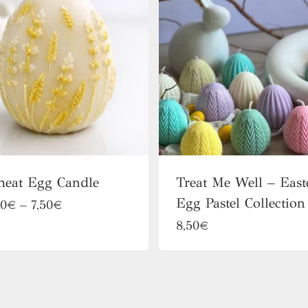
eat Egg Candle
Treat Me Well – East
Egg Pastel Collection
Αυτό
Price
50
€
–
7,50
€
range:
Αυτό
το
8,50
€
5,50€
το
προϊόν
through
7,50€
προϊόν
έχει
έχει
πολλαπλές