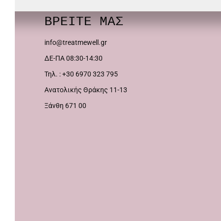
πολλαπλές
παραλλαγές.
ΒΡΕΙΤΕ ΜΑΣ
Οι
info@treatmewell.gr
επιλογές
ΔΕ-ΠΑ 08:30-14:30
μπορούν
Τηλ. : +30 6970 323 795
να
Ανατολικής Θράκης 11-13
επιλεγούν
Ξάνθη 671 00
στη
σελίδα
του
προϊόντος