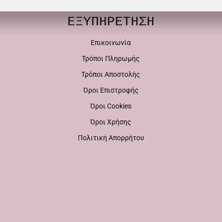
πολλαπλές
παραλλαγές.
παραλλαγές.
ΕΞΥΠΗΡΕΤΗΣΗ
Οι
Οι
επιλογές
Επικοινωνία
επιλογές
μπορούν
Τρόποι Πληρωμής
μπορούν
να
Τρόποι Αποστολής
να
επιλεγούν
Όροι Επιστροφής
επιλεγούν
στη
Όροι Cookies
στη
σελίδα
Όροι Χρήσης
σελίδα
του
Πολιτική Απορρήτου
του
προϊόντος
προϊόντος