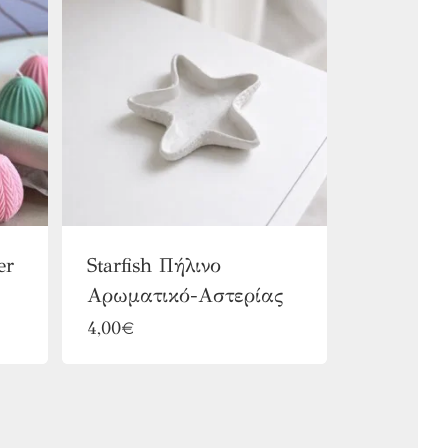
er
Starfish Πήλινο
Αρωματικό-Αστερίας
Αυτό
4,00
€
το
προϊόν
έχει