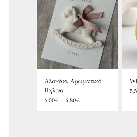
Αλογάκι Αρωματικό
Wh
Πήλινο
5,
Αυτό
Price
4,00
€
–
4,80
€
range:
το
4,00€
προϊόν
through
4,80€
έχει