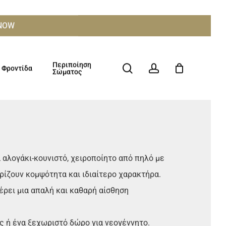
ΧΝΟW
Περιποίηση
search
account
Φροντίδα
Σώματος
αλογάκι-κουνιστό, χειροποίητο από πηλό με
ρίζουν κομψότητα και ιδιαίτερο χαρακτήρα.
ρει μια απαλή και καθαρή αίσθηση
ς ή ένα ξεχωριστό δώρο για νεογέννητο.