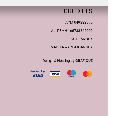
πολλαπλές
παραλλαγές.
CREDITS
Οι
ΑΦΜ 049222375
επιλογές
Αρ. ΓΕΜΗ 166738346000
μπορούν
ΔΟΥ ΞΑΝΘΗΣ
να
ΜΑΡΙΚΑ ΨΑΡΡΑ ΙΩΑΝΝΗΣ
επιλεγούν
στη
Design & Hosting by
GRAFIQUE
σελίδα
του
προϊόντος