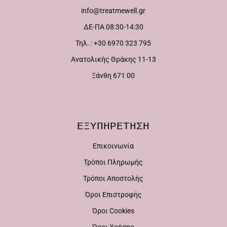
info@treatmewell.gr
επιλογές
επιλογές
ΔΕ-ΠΑ 08:30-14:30
μπορούν
μπορούν
Τηλ. : +30 6970 323 795
να
να
Ανατολικής Θράκης 11-13
επιλεγούν
επιλεγούν
Ξάνθη 671 00
στη
στη
σελίδα
σελίδα
του
του
ΕΞΥΠΗΡΕΤΗΣΗ
προϊόντος
προϊόντος
Επικοινωνία
Τρόποι Πληρωμής
Τρόποι Αποστολής
Όροι Επιστροφής
Όροι Cookies