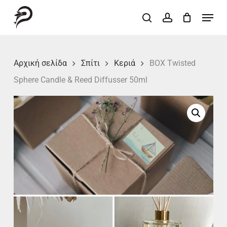
Skip
Menu
search
account
to
Close
main
Menu
content
Αρχική σελίδα
Σπίτι
Κεριά
BOX Twisted
Sphere Candle & Reed Diffusser 50ml