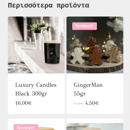
Περισσότερα προϊόντα
Προσφορά!
Luxury Candles
GingerMan
Black 300gr
55gr
Αυτό
Αυτό
16,00
€
4,50
€
5,40
€
το
το
προϊόν
προϊόν
Προσφορά!
έχει