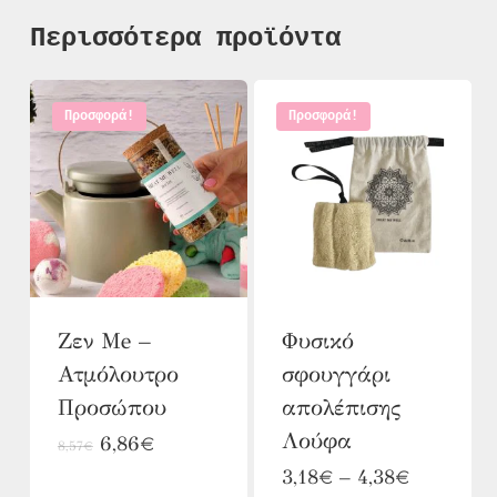
Περισσότερα προϊόντα
Προσφορά!
Προσφορά!
Ζεν Me –
Φυσικό
Ατμόλουτρο
σφουγγάρι
Προσώπου
απολέπισης
Λούφα
Original
Η
6,86
€
8,57
€
price
τρέχουσα
Αυτό
Price
3,18
€
–
4,38
€
was:
τιμή