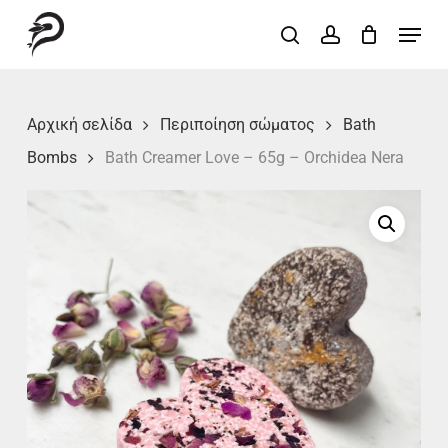
Skip
Menu
search
account
to
Close
main
Menu
content
Αρχική σελίδα
Περιποίηση σώματος
Bath
Bombs
Bath Creamer Love – 65g – Orchidea Nera