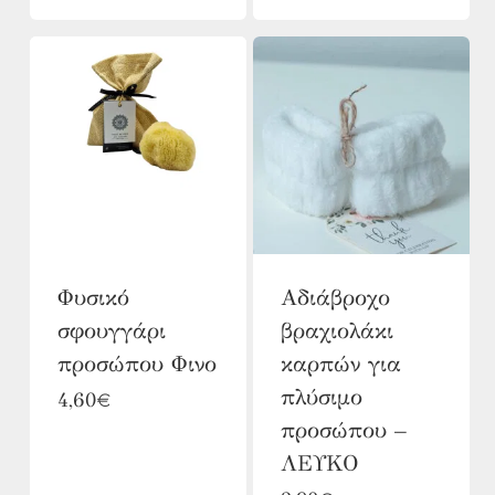
range:
το
8,57€.
είναι:
3,18€
6,86€.
προϊόν
through
4,38€
έχει
πολλαπλές
παραλλαγές.
Οι
επιλογές
μπορούν
Φυσικό
Αδιάβροχο
να
σφουγγάρι
βραχιολάκι
επιλεγούν
προσώπου Φινο
καρπών για
στη
πλύσιμο
4,60
€
σελίδα
προσώπου –
του
ΛΕΥΚΟ
προϊόντος