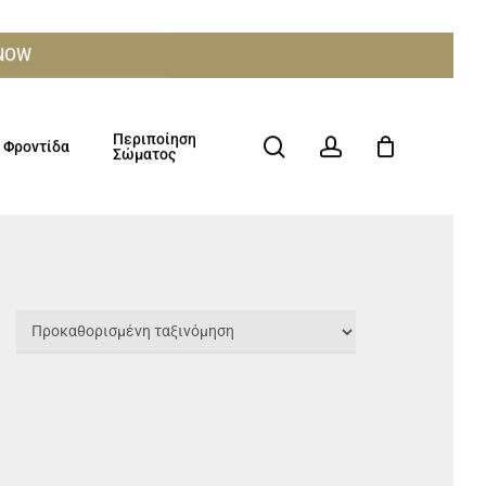
ΧΝΟW
Περιποίηση
search
account
Φροντίδα
Σώματος