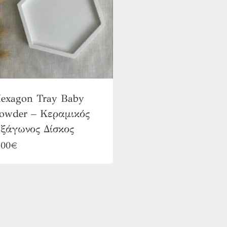
exagon Tray Baby
owder – Κεραμικός
ξάγωνος Δίσκος
Αυτό
,00
€
το
προϊόν
έχει
πολλαπλές
παραλλαγές.